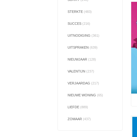
STERKTE
(483)
SUCCES
(216)
UITNODIGING
(361)
UITSPRAKEN
(639)
NIEUWJAAR
(128)
VALENTIJN
(237)
VERJAARDAG
(217)
NIEUWE WONING
(65)
LIEFDE
(889)
ZOMAAR
(437)