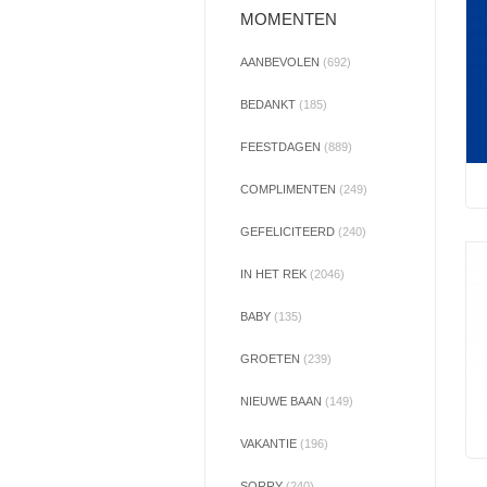
MOMENTEN
AANBEVOLEN
(692)
BEDANKT
(185)
FEESTDAGEN
(889)
COMPLIMENTEN
(249)
GEFELICITEERD
(240)
IN HET REK
(2046)
BABY
(135)
GROETEN
(239)
NIEUWE BAAN
(149)
VAKANTIE
(196)
SORRY
(240)