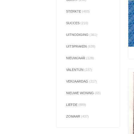
STERKTE
(483)
SUCCES
(216)
UITNODIGING
(361)
UITSPRAKEN
(639)
NIEUWJAAR
(128)
VALENTIJN
(237)
VERJAARDAG
(217)
NIEUWE WONING
(65)
LIEFDE
(889)
ZOMAAR
(437)