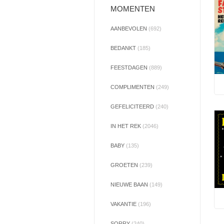
MOMENTEN
AANBEVOLEN
(692)
BEDANKT
(185)
FEESTDAGEN
(889)
COMPLIMENTEN
(249)
GEFELICITEERD
(240)
IN HET REK
(2046)
BABY
(135)
GROETEN
(239)
NIEUWE BAAN
(149)
VAKANTIE
(196)
SORRY
(240)