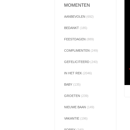
MOMENTEN
AANBEVOLEN
(692)
BEDANKT
(185)
FEESTDAGEN
(889)
COMPLIMENTEN
(249)
GEFELICITEERD
(240)
IN HET REK
(2046)
BABY
(135)
GROETEN
(239)
NIEUWE BAAN
(149)
VAKANTIE
(196)
SORRY
(240)