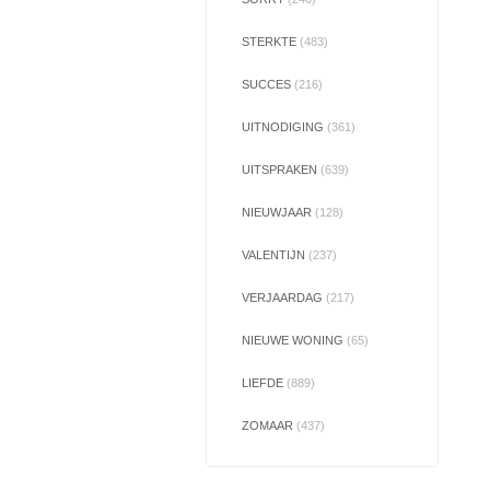
STERKTE
(483)
SUCCES
(216)
UITNODIGING
(361)
UITSPRAKEN
(639)
NIEUWJAAR
(128)
VALENTIJN
(237)
VERJAARDAG
(217)
NIEUWE WONING
(65)
LIEFDE
(889)
ZOMAAR
(437)