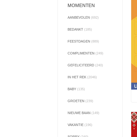
MOMENTEN
AANBEVOLEN
(692)
BEDANKT
(185)
FEESTDAGEN
(889)
COMPLIMENTEN
(249)
GEFELICITEERD
(240)
IN HET REK
(2046)
BABY
(135)
GROETEN
(239)
NIEUWE BAAN
(149)
VAKANTIE
(196)
SORRY
(240)