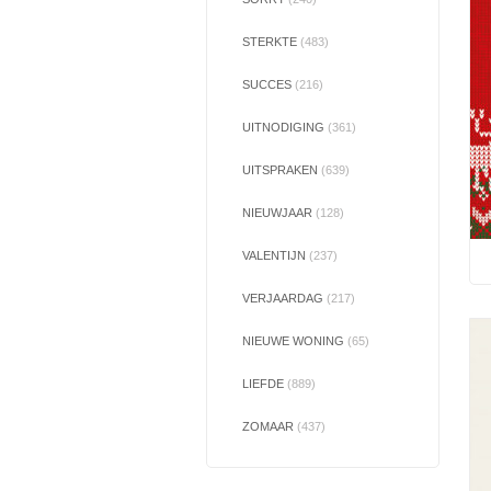
STERKTE
(483)
SUCCES
(216)
UITNODIGING
(361)
UITSPRAKEN
(639)
NIEUWJAAR
(128)
VALENTIJN
(237)
VERJAARDAG
(217)
NIEUWE WONING
(65)
LIEFDE
(889)
ZOMAAR
(437)