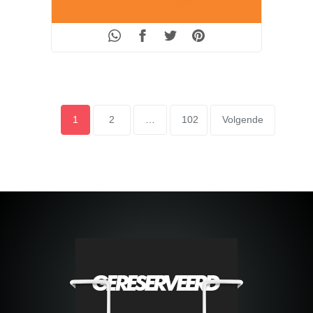
POSTS
Page
1
Page
2
…
Page
102
Volgende
PAGINATION