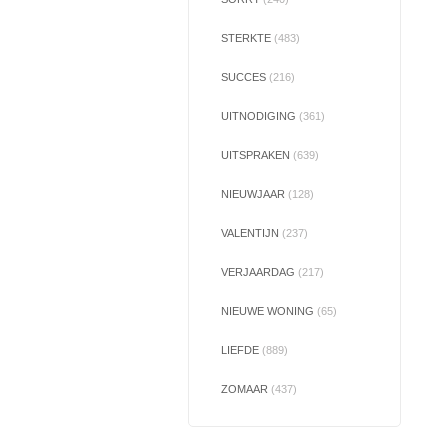
STERKTE
(483)
SUCCES
(216)
UITNODIGING
(361)
UITSPRAKEN
(639)
NIEUWJAAR
(128)
VALENTIJN
(237)
VERJAARDAG
(217)
NIEUWE WONING
(65)
LIEFDE
(889)
ZOMAAR
(437)