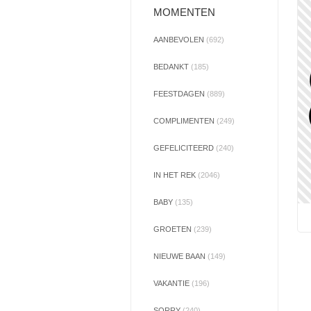
MOMENTEN
AANBEVOLEN
(692)
BEDANKT
(185)
FEESTDAGEN
(889)
COMPLIMENTEN
(249)
GEFELICITEERD
(240)
IN HET REK
(2046)
BABY
(135)
GROETEN
(239)
NIEUWE BAAN
(149)
VAKANTIE
(196)
SORRY
(240)