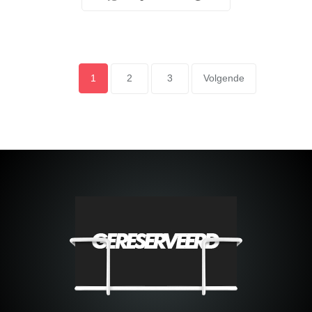
POSTS
Page
1
Page
2
Page
3
Volgende
PAGINATION