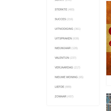
STERKTE
(483)
SUCCES
(216)
UITNODIGING
(361)
UITSPRAKEN
(639)
NIEUWJAAR
(128)
VALENTIJN
(237)
VERJAARDAG
(217)
NIEUWE WONING
(65)
LIEFDE
(889)
ZOMAAR
(437)