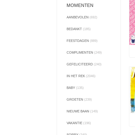
MOMENTEN
AANBEVOLEN
(692)
BEDANKT
(185)
FEESTDAGEN
(889)
COMPLIMENTEN
(249)
GEFELICITEERD
(240)
IN HET REK
(2046)
BABY
(135)
GROETEN
(239)
NIEUWE BAAN
(149)
VAKANTIE
(196)
SORRY
(240)