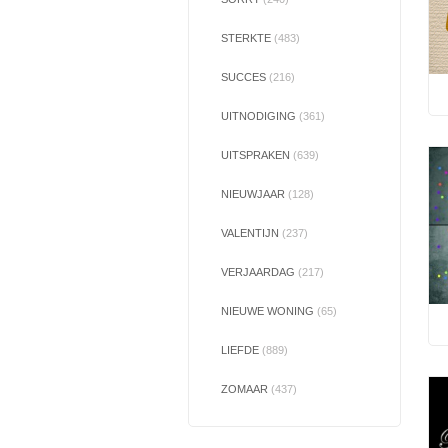
STERKTE
(483)
SUCCES
(216)
UITNODIGING
(361)
UITSPRAKEN
(639)
NIEUWJAAR
(128)
VALENTIJN
(237)
VERJAARDAG
(217)
NIEUWE WONING
(65)
LIEFDE
(889)
ZOMAAR
(437)