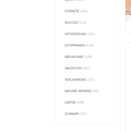
STERKTE
(483)
SUCCES
(216)
UITNODIGING
(361)
UITSPRAKEN
(639)
NIEUWJAAR
(128)
VALENTIJN
(237)
VERJAARDAG
(217)
NIEUWE WONING
(65)
LIEFDE
(889)
ZOMAAR
(437)