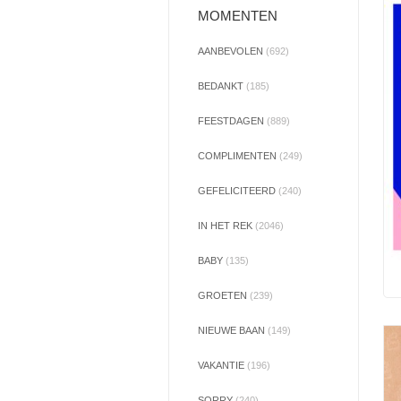
MOMENTEN
AANBEVOLEN
(692)
BEDANKT
(185)
FEESTDAGEN
(889)
COMPLIMENTEN
(249)
GEFELICITEERD
(240)
IN HET REK
(2046)
BABY
(135)
GROETEN
(239)
NIEUWE BAAN
(149)
VAKANTIE
(196)
SORRY
(240)