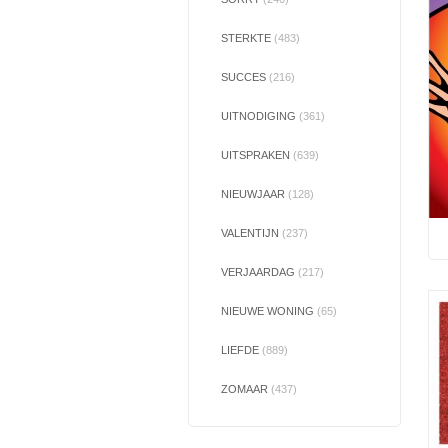
STERKTE
(483)
SUCCES
(216)
UITNODIGING
(361)
UITSPRAKEN
(639)
NIEUWJAAR
(128)
VALENTIJN
(237)
VERJAARDAG
(217)
NIEUWE WONING
(65)
LIEFDE
(889)
ZOMAAR
(437)