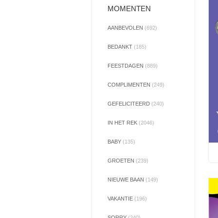
MOMENTEN
AANBEVOLEN
(692)
BEDANKT
(185)
FEESTDAGEN
(889)
COMPLIMENTEN
(249)
GEFELICITEERD
(240)
IN HET REK
(2046)
BABY
(135)
GROETEN
(239)
NIEUWE BAAN
(149)
VAKANTIE
(196)
SORRY
(240)