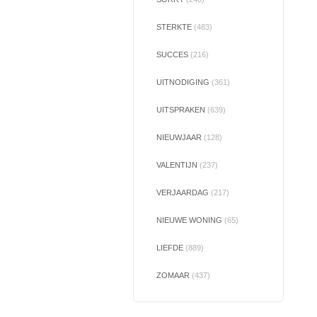
STERKTE
(483)
SUCCES
(216)
UITNODIGING
(361)
UITSPRAKEN
(639)
NIEUWJAAR
(128)
VALENTIJN
(237)
VERJAARDAG
(217)
NIEUWE WONING
(65)
LIEFDE
(889)
ZOMAAR
(437)