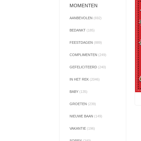
MOMENTEN
AANBEVOLEN
(692)
BEDANKT
(185)
FEESTDAGEN
(889)
COMPLIMENTEN
(249)
GEFELICITEERD
(240)
IN HET REK
(2046)
BABY
(135)
GROETEN
(239)
NIEUWE BAAN
(149)
VAKANTIE
(196)
SORRY
(240)