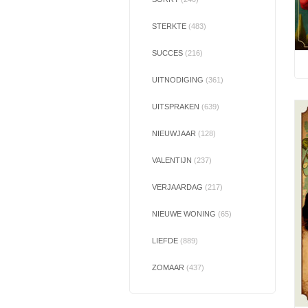
STERKTE
(483)
SUCCES
(216)
UITNODIGING
(361)
UITSPRAKEN
(639)
NIEUWJAAR
(128)
VALENTIJN
(237)
VERJAARDAG
(217)
NIEUWE WONING
(65)
LIEFDE
(889)
ZOMAAR
(437)