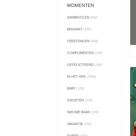
MOMENTEN
AANBEVOLEN
(692)
BEDANKT
(185)
FEESTDAGEN
(889)
COMPLIMENTEN
(249)
GEFELICITEERD
(240)
IN HET REK
(2046)
BABY
(135)
GROETEN
(239)
NIEUWE BAAN
(149)
VAKANTIE
(196)
SORRY
(240)