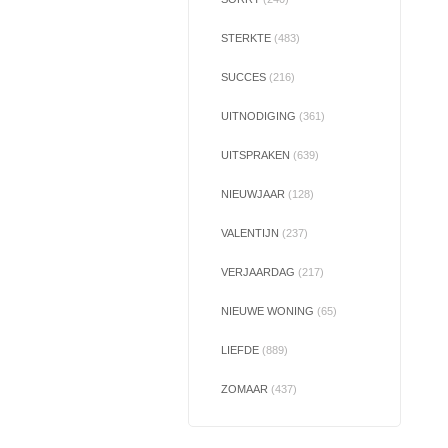
STERKTE
(483)
SUCCES
(216)
UITNODIGING
(361)
UITSPRAKEN
(639)
NIEUWJAAR
(128)
VALENTIJN
(237)
VERJAARDAG
(217)
NIEUWE WONING
(65)
LIEFDE
(889)
ZOMAAR
(437)