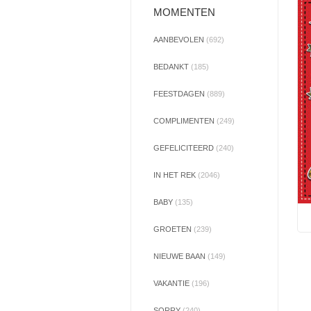
MOMENTEN
AANBEVOLEN
(692)
BEDANKT
(185)
FEESTDAGEN
(889)
COMPLIMENTEN
(249)
GEFELICITEERD
(240)
IN HET REK
(2046)
BABY
(135)
GROETEN
(239)
NIEUWE BAAN
(149)
VAKANTIE
(196)
SORRY
(240)